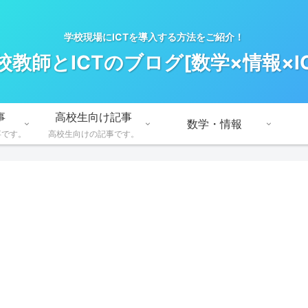
学校現場にICTを導入する方法をご紹介！
校教師とICTのブログ[数学×情報×IC
事
高校生向け記事
数学・情報
事です。
高校生向けの記事です。