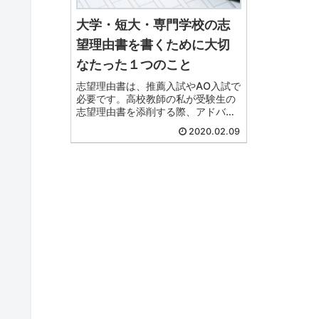
大学・短大・専門学校の志
望理由書を書くために大切
なたった１つのこと
志望理由書は、推薦入試やAO入試で
必要です。高校教師の私が受験生の
志望理由書を添削する際、アドバイ
スはいつも1つ。「具体的に書く」と
2020.02.09
いうこと。これを頭に入れて志望理
由書を書いていく癖を身につけれ
ば、誰でも簡単に書けるようになり
ます。例文を見ながら解説していき
ます。