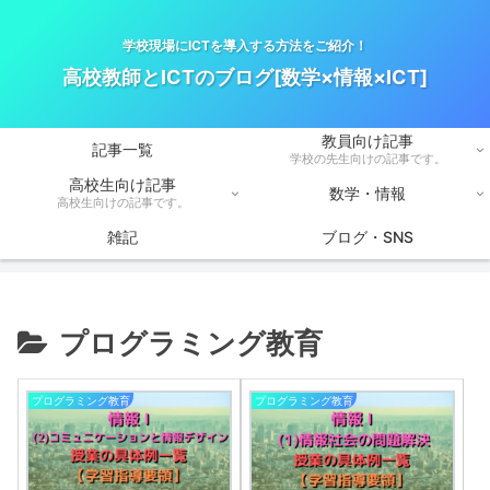
学校現場にICTを導入する方法をご紹介！
高校教師とICTのブログ[数学×情報×ICT]
教員向け記事
記事一覧
学校の先生向けの記事です。
高校生向け記事
数学・情報
高校生向けの記事です。
雑記
ブログ・SNS
プログラミング教育
プログラミング教育
プログラミング教育