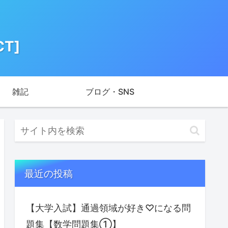
T]
雑記
ブログ・SNS
最近の投稿
【大学入試】通過領域が好き♡になる問
題集【数学問題集①】