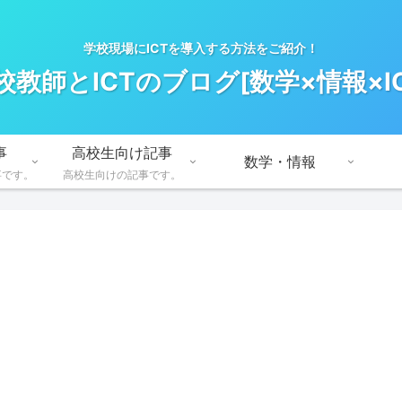
学校現場にICTを導入する方法をご紹介！
校教師とICTのブログ[数学×情報×IC
事
高校生向け記事
数学・情報
事です。
高校生向けの記事です。