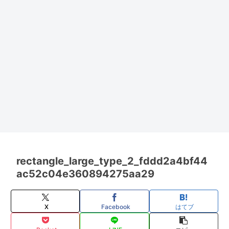
rectangle_large_type_2_fddd2a4bf44
ac52c04e360894275aa29
X
Facebook
はてブ