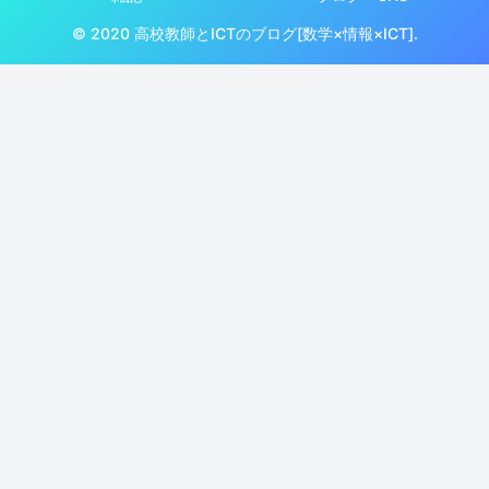
© 2020 高校教師とICTのブログ[数学×情報×ICT].