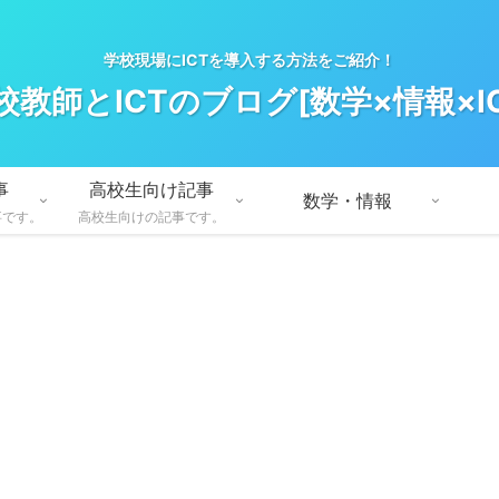
学校現場にICTを導入する方法をご紹介！
校教師とICTのブログ[数学×情報×IC
事
高校生向け記事
数学・情報
事です。
高校生向けの記事です。