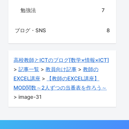
勉強法
7
ブログ・SNS
8
高校教師とICTのブログ[数学×情報×ICT]
>
記事一覧
>
教員向け記事
>
教師の
EXCEL講座
>
【教師のEXCEL講座】
MOD関数～2人ずつの当番表を作ろう～
>
image-31