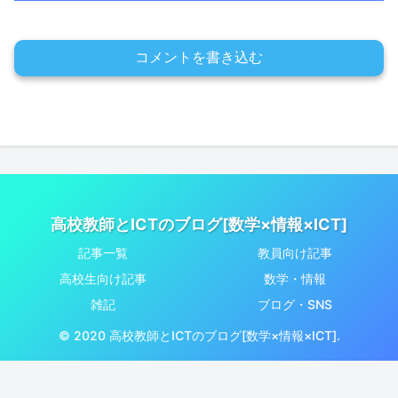
コメントを書き込む
高校教師とICTのブログ[数学×情報×ICT]
記事一覧
教員向け記事
高校生向け記事
数学・情報
雑記
ブログ・SNS
© 2020 高校教師とICTのブログ[数学×情報×ICT].