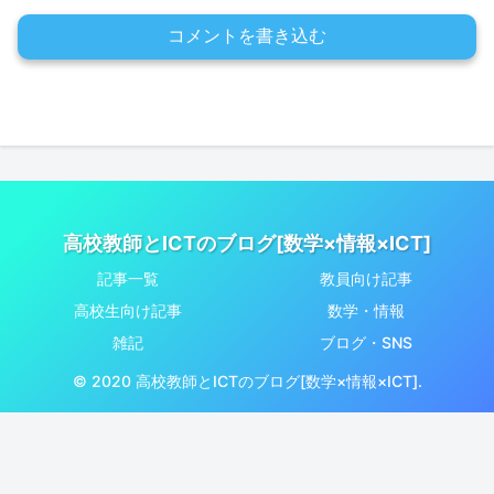
コメントを書き込む
高校教師とICTのブログ[数学×情報×ICT]
記事一覧
教員向け記事
高校生向け記事
数学・情報
雑記
ブログ・SNS
© 2020 高校教師とICTのブログ[数学×情報×ICT].