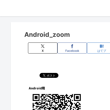
Android_zoom
X
Facebook
はてブ