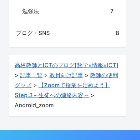
勉強法
7
ブログ・SNS
8
高校教師とICTのブログ[数学×情報×ICT]
>
記事一覧
>
教員向け記事
>
教師の便利
グッズ
>
【Zoomで授業を始めよう】
Step.3～生徒への連絡内容～
>
Android_zoom