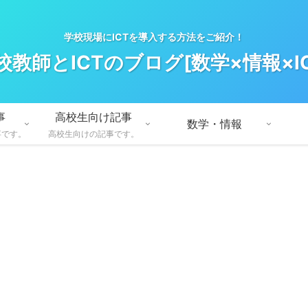
学校現場にICTを導入する方法をご紹介！
校教師とICTのブログ[数学×情報×IC
事
高校生向け記事
数学・情報
事です。
高校生向けの記事です。