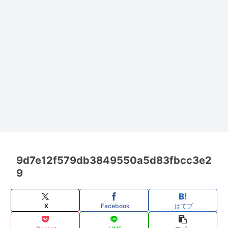
9d7e12f579db3849550a5d83fbcc3e2
9
X
Facebook
はてブ