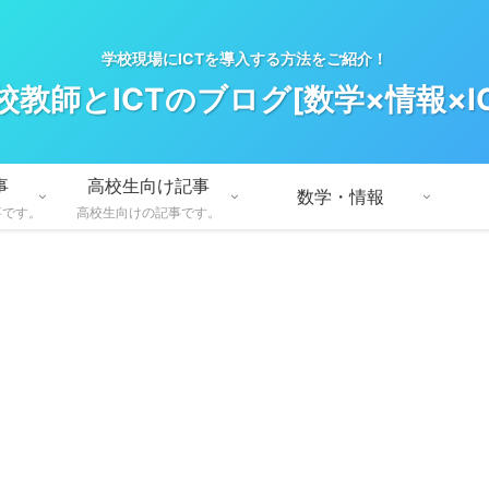
学校現場にICTを導入する方法をご紹介！
校教師とICTのブログ[数学×情報×IC
事
高校生向け記事
数学・情報
事です。
高校生向けの記事です。