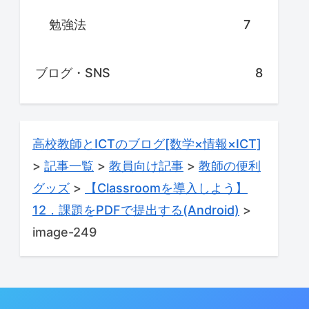
勉強法
7
ブログ・SNS
8
高校教師とICTのブログ[数学×情報×ICT]
>
記事一覧
>
教員向け記事
>
教師の便利
グッズ
>
【Classroomを導入しよう】
12．課題をPDFで提出する(Android)
>
image-249