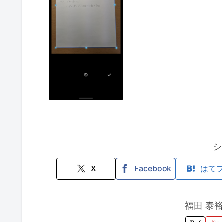
シ
X
Facebook
はて
福田 泰