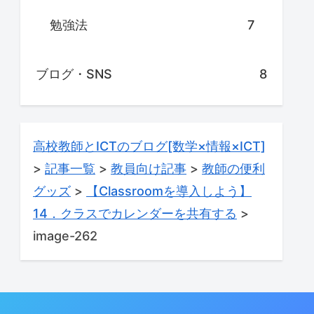
勉強法
7
ブログ・SNS
8
高校教師とICTのブログ[数学×情報×ICT]
>
記事一覧
>
教員向け記事
>
教師の便利
グッズ
>
【Classroomを導入しよう】
14．クラスでカレンダーを共有する
>
image-262