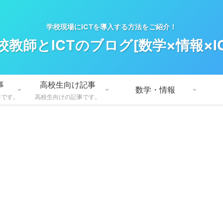
学校現場にICTを導入する方法をご紹介！
校教師とICTのブログ[数学×情報×IC
事
高校生向け記事
数学・情報
事です。
高校生向けの記事です。