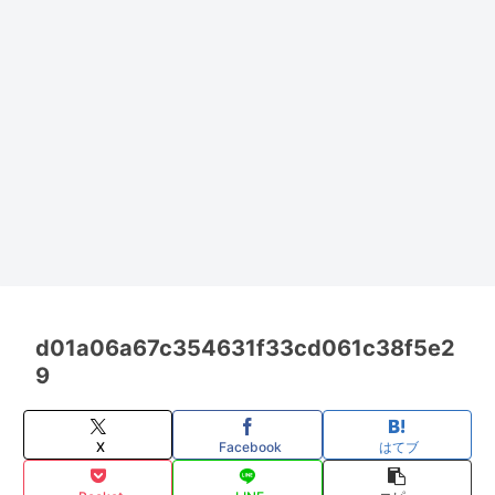
d01a06a67c354631f33cd061c38f5e2
9
X
Facebook
はてブ