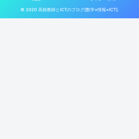
© 2020 高校教師とICTのブログ[数学×情報×ICT].