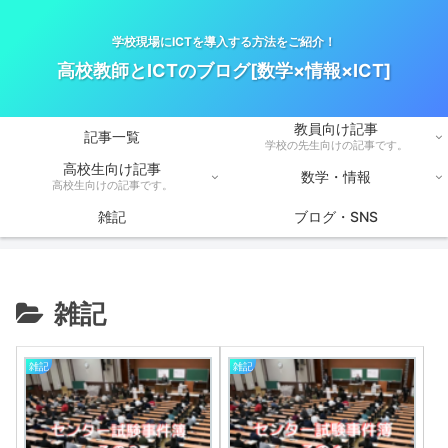
学校現場にICTを導入する方法をご紹介！
高校教師とICTのブログ[数学×情報×ICT]
教員向け記事
記事一覧
学校の先生向けの記事です。
高校生向け記事
数学・情報
高校生向けの記事です。
雑記
ブログ・SNS
雑記
雑記
雑記