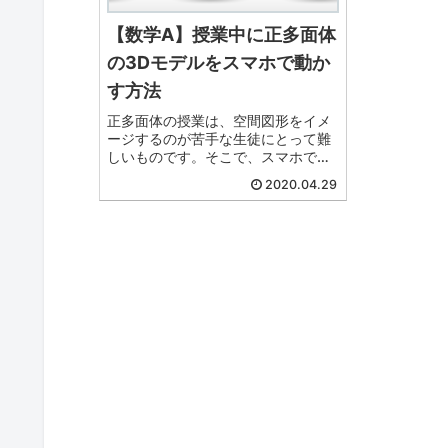
【数学A】授業中に正多面体
の3Dモデルをスマホで動か
す方法
正多面体の授業は、空間図形をイメ
ージするのが苦手な生徒にとって難
しいものです。そこで、スマホで正
多面体の3Dモデルを動かしながら授
2020.04.29
業をすることで、空間図形が苦手な
生徒も正多面体をイメージできるよ
うになります。この記事では、授業
中に正多面体の3Dモデルを動かすた
めの手順を丁寧に解説します。