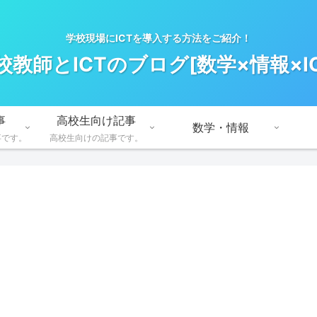
学校現場にICTを導入する方法をご紹介！
校教師とICTのブログ[数学×情報×IC
事
高校生向け記事
数学・情報
事です。
高校生向けの記事です。