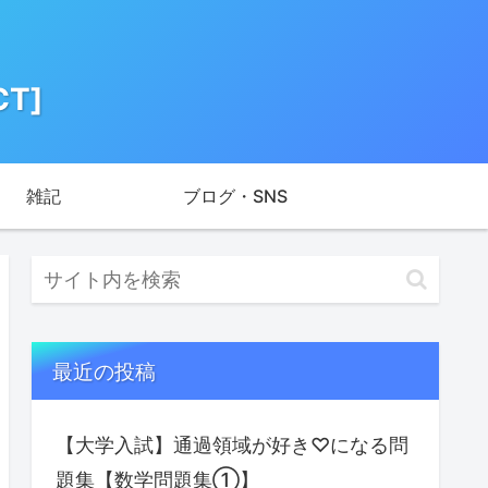
T]
雑記
ブログ・SNS
最近の投稿
【大学入試】通過領域が好き♡になる問
題集【数学問題集①】