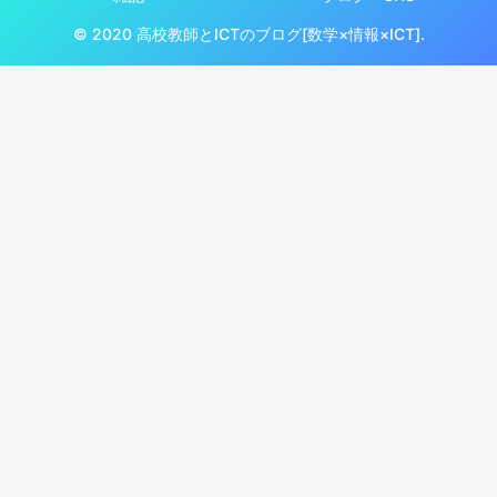
© 2020 高校教師とICTのブログ[数学×情報×ICT].