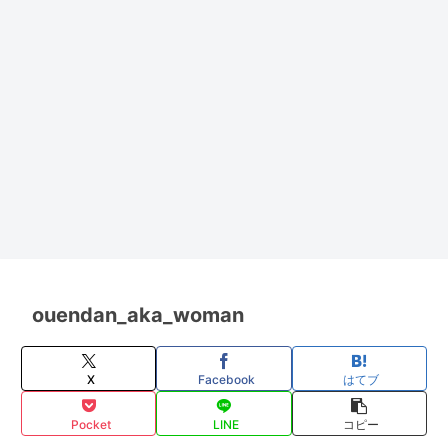
ouendan_aka_woman
X
Facebook
はてブ
Pocket
LINE
コピー