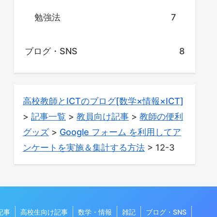
勉強法
7
ブログ・SNS
8
高校教師とICTのブログ[数学×情報×ICT]
>
記事一覧
>
教員向け記事
>
教師の便利
グッズ
>
Google フォーム を利用してア
ンケートを実施＆集計する方法
>
12-3
記事
高校生向け記事
数学・情報
雑記
ブログ・SNS