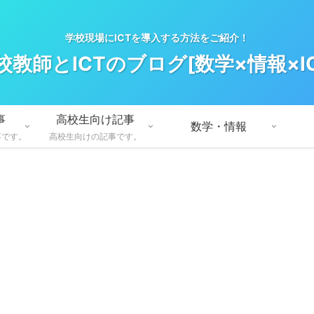
学校現場にICTを導入する方法をご紹介！
校教師とICTのブログ[数学×情報×IC
事
高校生向け記事
数学・情報
事です。
高校生向けの記事です。