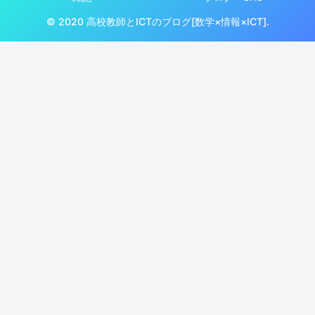
© 2020 高校教師とICTのブログ[数学×情報×ICT].