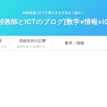
学校現場にICTを導入する方法をご紹介！
校教師とICTのブログ[数学×情報×IC
事
高校生向け記事
数学・情報
事です。
高校生向けの記事です。