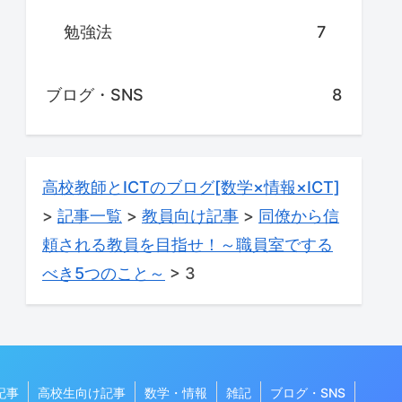
勉強法
7
ブログ・SNS
8
高校教師とICTのブログ[数学×情報×ICT]
>
記事一覧
>
教員向け記事
>
同僚から信
頼される教員を目指せ！～職員室でする
べき5つのこと～
>
3
記事
高校生向け記事
数学・情報
雑記
ブログ・SNS