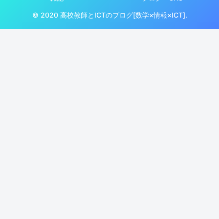
© 2020 高校教師とICTのブログ[数学×情報×ICT].