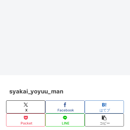
syakai_yoyuu_man
X
Facebook
はてブ
Pocket
LINE
コピー