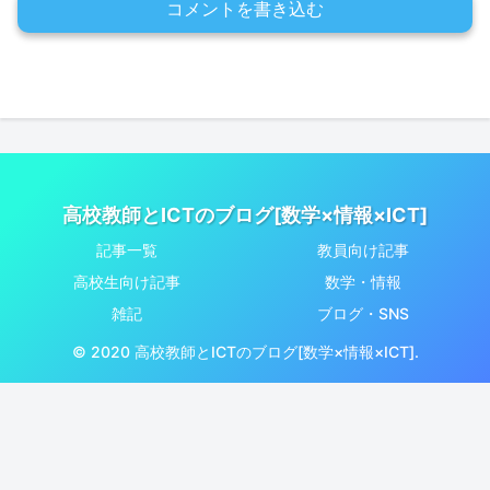
コメントを書き込む
高校教師とICTのブログ[数学×情報×ICT]
記事一覧
教員向け記事
高校生向け記事
数学・情報
雑記
ブログ・SNS
© 2020 高校教師とICTのブログ[数学×情報×ICT].