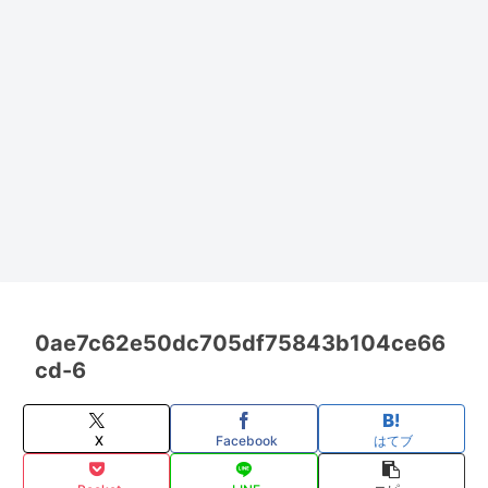
0ae7c62e50dc705df75843b104ce66
cd-6
X
Facebook
はてブ