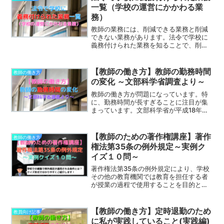
一覧（学校の運営にかかわる業
務）
教師の業務には、削減できる業務と削減
できない業務があります。法令で学校に
義務付けられた業務を知ることで、削減
ではなく効率化を図るべき業務と、削減
していく業務に分類することができま
す。法令で学校に義務付けられた業務を
【教師の働き方】教師の勤務時間
教師の働き方
知って、働き方改革を進めていきましょ
の変化 ～文部科学省調査より～
う。この記事では、学校の運営にかかわ
る業務について紹介します。
教師の働き方が問題になっています。特
に、勤務時間が長すぎることに注目が集
まっています。文部科学省が平成18年度
と平成28年度に行った教員実態調査を比
べながら、この10年間で教員の勤務時間
がどのように変化したのか、職種別・年
【教師のための著作権講座】著作
教師の働き方
代別に見ていきます。比べることで、教
権法第35条の例外規定～実例ク
員の勤務時間を長くしている原因が見え
イズ１０問～
てくるかもしれません。
著作権法第35条の例外規定により、学校
その他の教育機関では教育を担任する者
が授業の過程で使用することを目的とす
る場合、著作物の複製が認められていま
す。しかし、著作物を複製するためには
多くの条件があります。この著作権法第
【教師の働き方】定時退勤のため
教員向け記事
35条の例外規定が適用される条件を正し
に私が実践していること(実践編)