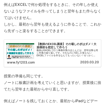
例えばEXCELで何か処理をするときに、その年しか使え
ないようなファイルを作ってしまうと翌年もまた作らなく
てはいけません。
しかし、最初から翌年も使えるように作ることで、これか
ら先ずっと楽をすることができます。
【教師のEXCEL講座】その場しのぎはダメ！大
規模校を想定して作ろう
教師がEXCELで行う事務作業のほとんどは、翌年以降も同
じ作業の繰り返しです。それなのに1回しか使えない
EXCELファイルを作るなんてもったいない！せっかく
EXCELファイルを作るなら、生徒数が変わっても、種類が
増えても、大規模校に転勤しても、すぐに使えるようにし
2020.03.20
www.fy1203.com
ておくと翌年以降はグッと楽になりますよ！
授業の準備も同じです。
ノートに板書計画を考えていくと思いますが、授業後に捨
てたら翌年また最初からやり直しです。
例えばノートを残しておくとか、最初からiPadなどデー