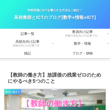
学校現場にICTを導入する方法をご紹介！
高校教師とICTのブログ[数学×情報×ICT]
教員向け記事
記事一覧
学校の先生向けの記事です。
高校生向け記事
数学・情報
高校生向けの記事です。
雑記
ブログ・SNS
【教師の働き方】放課後の残業ゼロのため
にやるべき5つのこと
教師の働き方