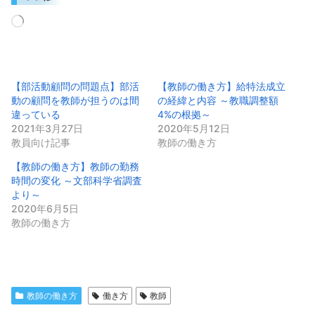
読
み
込
み
中…
【部活動顧問の問題点】部活
【教師の働き方】給特法成立
動の顧問を教師が担うのは間
の経緯と内容 ～教職調整額
違っている
4%の根拠～
2021年3月27日
2020年5月12日
教員向け記事
教師の働き方
【教師の働き方】教師の勤務
時間の変化 ～文部科学省調査
より～
2020年6月5日
教師の働き方
教師の働き方
働き方
教師