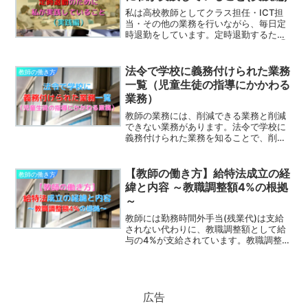
く理解しておきましょう。
私は高校教師としてクラス担任・ICT担
当・その他の業務を行いながら、毎日定
時退勤をしています。定時退勤するため
に心がけていることをまとめました。①
単純作業を自動化する。②『時間対効
果』を考える。③自分の首を自分で絞め
法令で学校に義務付けられた業務
教師の働き方
ない…など、参考になれば嬉しいです。
一覧（児童生徒の指導にかかわる
業務）
教師の業務には、削減できる業務と削減
できない業務があります。法令で学校に
義務付けられた業務を知ることで、削減
ではなく効率化を図るべき業務と、削減
していく業務に分類することができま
す。法令で学校に義務付けられた業務を
【教師の働き方】給特法成立の経
教師の働き方
知って、働き方改革を進めていきましょ
緯と内容 ～教職調整額4%の根拠
う。この記事では、児童生徒の指導にか
～
かわる業務について紹介します。
教師には勤務時間外手当(残業代)は支給
されない代わりに、教職調整額として給
与の4%が支給されています。教職調整額
4%は、昭和41年に文部省が実施した教員
勤務状況調査を元に算出され、昭和46年
に給特法が成立して決定しました。この
記事では、給特法で教職調整額4%が決定
するまでの経緯と、給特法の内容につい
広告
て紹介します。