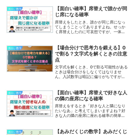
2006年にイグノーベル賞（数学賞）を受
賞した由緒正しい研究です。この記事で
【面白い確率】席替えで誰かが同
面白い数学
は、写真を得られるまでに必要な枚数
じ席になる確率
と、撮影枚数による確率の変化を丁寧に
解説していきます。
席替えをしたとき、誰かが同じ席になっ
てしまうことってありますよね。せっか
く席替えしたのに可哀想ですが、一体ど
れくらいの確率で起こるのでしょうか。
計算してみると、意外な結果が待ってい
ます！席替えをして「誰かが同じ席にな
【場合分けで思考力を鍛える】0
面白い数学
る確率」の求め方を丁寧に解説していき
で割る？文字式を解くときの注意
ます！
点
文字式を解くとき、0で割る可能性がある
ときは場合分けをしなくてはなりませ
ん。入試数学は暗記に偏りがちですが、
この文字式の場合分けを通して思考力を
鍛えましょう。この記事では、単純な1次
方程式の0で割る可能性のある文字式を通
【面白い確率】席替えで好きな人
面白い数学
して、様々な場合分けのパターンを見て
の隣の座席になる確率
いきます。
席替えをするとき「好きな人と隣になり
たいなあ」と考えてしまいますよね？好
きな人の隣の座席に座れる確率の簡単な
計算方法をご紹介します。どんなに複雑
な座席配置でも簡単に計算できる方法を
知れば、あなたの教室で好きな人の隣に
【あみだくじの数学】あみだくじ
面白い数学
座れる確率を計算することができるよう