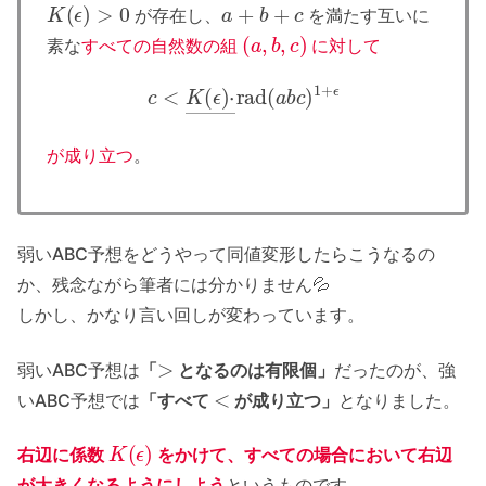
K
(
ϵ
)
>
0
a
+
b
+
c
が存在し、
を満たす互いに
(
a
,
b
,
c
)
素な
すべての自然数の組
に対して
c
<
K
(
ϵ
)
⋅
―
rad
(
a
b
c
)
1
+
ϵ
が成り立つ
。
弱いABC予想をどうやって同値変形したらこうなるの
か、残念ながら筆者には分かりません💦
しかし、かなり言い回しが変わっています。
>
弱いABC予想は
「
となるのは有限個」
だったのが、強
<
いABC予想では
「すべて
が成り立つ」
となりました。
K
(
ϵ
)
右辺に係数
をかけて、すべての場合において右辺
が大きくなるようにしよう
というものです。