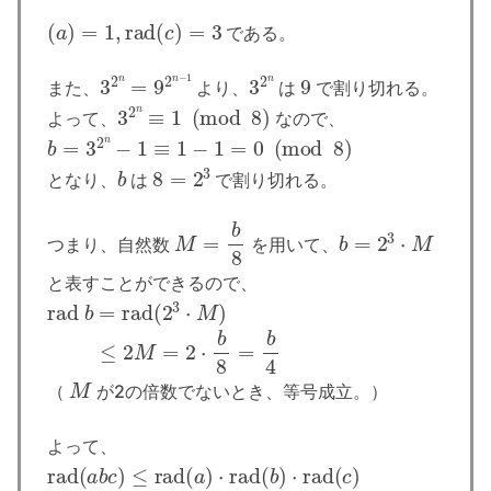
(
a
)
=
1
,
rad
(
c
)
=
3
である。
3
2
n
=
9
2
n
−
1
3
2
n
9
また、
より、
は
で割り切れる。
3
2
n
≡
1
(
mod
8
)
よって、
なので、
b
=
3
2
n
−
1
≡
1
−
1
=
0
(
mod
8
)
b
8
=
2
3
となり、
は
で割り切れる。
M
=
b
8
b
=
2
3
⋅
M
つまり、自然数
を用いて、
と表すことができるので、
rad
b
=
rad
(
2
3
⋅
M
)
≤
2
M
=
2
⋅
b
8
=
b
4
M
（
が2の倍数でないとき、等号成立。）
よって、
rad
(
a
b
c
)
≤
rad
(
a
)
⋅
rad
(
b
)
⋅
rad
(
c
)