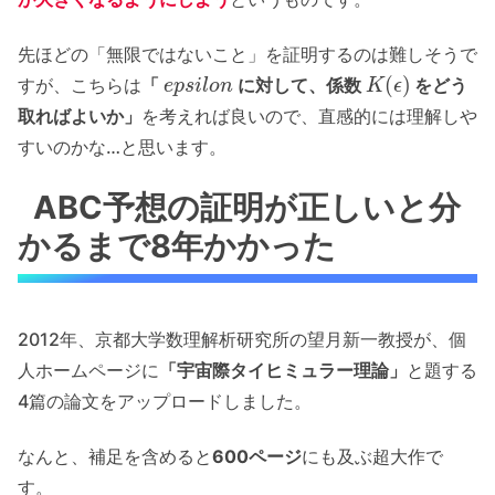
先ほどの「無限ではないこと」を証明するのは難しそうで
e
p
s
i
l
o
n
K
(
ϵ
)
すが、こちらは
「
に対して、係数
をどう
取ればよいか」
を考えれば良いので、直感的には理解しや
すいのかな…と思います。
ABC予想の証明が正しいと分
かるまで8年かかった
2012年、京都大学数理解析研究所の望月新一教授が、個
人ホームページに
「宇宙際タイヒミュラー理論」
と題する
4篇の論文をアップロードしました。
なんと、補足を含めると
600ページ
にも及ぶ超大作で
す。