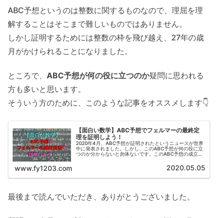
ABC予想というのは整数に関するものなので、理屈を理
解することはそこまで難しいものではありません。
しかし証明するためには整数の枠を飛び越え、27年の歳
月がかけられることになりました。
ところで、
ABC予想が何の役に立つのか
疑問に思われる
方も多いと思います。
そういう方のために、このような記事をオススメします👇
【面白い数学】ABC予想でフェルマーの最終定
理を証明しよう！
2020年4月、ABC予想が証明されたというニュースが世界
中に発表されました。しかし、このABC予想が何の役に立
つのか分からないと勿体ないです。このABC予想の成立に
よって、世界中の数学者を悩ませたフェルマーの最終定理
の証明を一気に簡素化できるのです。この記事では、ABC
2020.05.05
www.fy1203.com
予想とフェルマーの最終定理の関係を解説します。
最後まで読んでいただき、ありがとうございました。