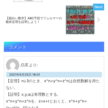
【面白い数学】ABC予想でフェルマーの
最終定理を証明しよう！
コメント
日高
より:
2021年6月25日 18:01
【定理】n≧3のとき、x^n+y^n=z^nは自然数解を持た
ない。
【証明】x,y,aは有理数とする。
x^n+y^n=z^nを、z=x+rとおくと、x^n+y^n=
(x+r)^n…(1)となる。