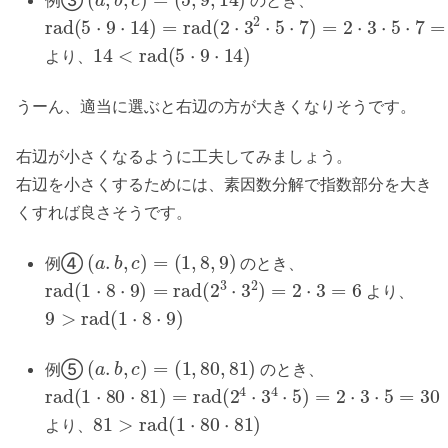
rad
(
5
⋅
9
⋅
14
)
=
rad
(
2
⋅
3
2
⋅
5
⋅
7
)
=
2
⋅
3
⋅
5
⋅
7
=
210
14
<
rad
(
5
⋅
9
⋅
14
)
より、
うーん、適当に選ぶと右辺の方が大きくなりそうです。
右辺が小さくなるように工夫してみましょう。
右辺を小さくするためには、素因数分解で指数部分を大き
くすれば良さそうです。
(
a
.
b
,
c
)
=
(
1
,
8
,
9
)
例④
のとき、
rad
(
1
⋅
8
⋅
9
)
=
rad
(
2
3
⋅
3
2
)
=
2
⋅
3
=
6
より、
9
>
rad
(
1
⋅
8
⋅
9
)
(
a
.
b
,
c
)
=
(
1
,
80
,
81
)
例⑤
のとき、
rad
(
1
⋅
80
⋅
81
)
=
rad
(
2
4
⋅
3
4
⋅
5
)
=
2
⋅
3
⋅
5
=
30
81
>
rad
(
1
⋅
80
⋅
81
)
より、