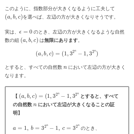
このように、指数部分が大きくなるように工夫して
(
a
,
b
,
c
)
を選べば、左辺の方が大きくなりそうです。
ϵ
=
0
実は、
のとき、左辺の方が大きくなるような自然
(
a
,
b
,
c
)
数の組
は
無限にあります
。
(
a
,
b
,
c
)
=
(
1
,
3
2
n
−
1
,
3
2
n
)
n
とすると、すべての自然数
において左辺の方が大きく
なります。
(
(
a
1
,
,
3
b
2
,
c
n
)
−
=
1
,
3
2
n
【
とすると、すべて
n
の自然数
において左辺が大きくなることの証
明】
a
=
1
,
b
=
3
2
n
−
1
,
c
=
3
2
n
のとき、