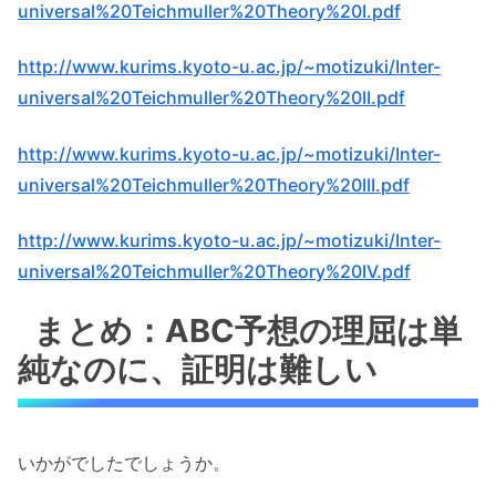
universal%20Teichmuller%20Theory%20I.pdf
http://www.kurims.kyoto-u.ac.jp/~motizuki/Inter-
universal%20Teichmuller%20Theory%20II.pdf
http://www.kurims.kyoto-u.ac.jp/~motizuki/Inter-
universal%20Teichmuller%20Theory%20III.pdf
http://www.kurims.kyoto-u.ac.jp/~motizuki/Inter-
universal%20Teichmuller%20Theory%20IV.pdf
まとめ：ABC予想の理屈は単
純なのに、証明は難しい
いかがでしたでしょうか。