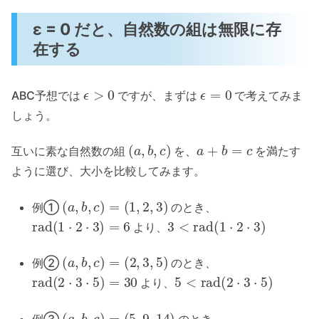
ε = 0 だと、自然数の組は無限に存
在する
ϵ
>
0
ϵ
=
0
ABC予想では
ですが、まずは
で考えてみま
しょう。
(
a
,
b
,
c
)
a
+
b
=
c
互いに素な自然数の組
を、
を満たす
ように選び、大小を比較してみます。
(
a
,
b
,
c
)
=
(
1
,
2
,
3
)
例①
のとき、
rad
(
1
⋅
2
⋅
3
)
=
6
3
<
rad
(
1
⋅
2
⋅
3
)
より、
(
a
,
b
,
c
)
=
(
2
,
3
,
5
)
例②
のとき、
rad
(
2
⋅
3
⋅
5
)
=
30
5
<
rad
(
2
⋅
3
⋅
5
)
より、
(
a
,
b
,
c
)
=
(
5
,
9
,
14
)
例③
のとき、