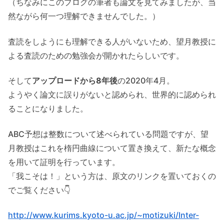
（ちなみにこのブログの筆者も論文を見てみましたが、当
然ながら何一つ理解できませんでした。）
査読をしようにも理解できる人がいないため、望月教授に
よる査読のための勉強会が開かれたらしいです。
そして
アップロードから8年後
の2020年4月。
ようやく論文に誤りがないと認められ、世界的に認められ
ることになりました。
ABC予想は整数について述べられている問題ですが、望
月教授はこれを楕円曲線について置き換えて、新たな概念
を用いて証明を行っています。
「我こそは！」という方は、原文のリンクを置いておくの
でご覧ください👇
http://www.kurims.kyoto-u.ac.jp/~motizuki/Inter-