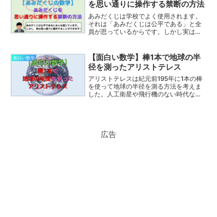
を思い通りに操作する禁断の方法
になるでしょう。
あみだくじは学校でよく使用されます。
それは「あみだくじは公平である」と全
員が思っているからです。しかし実はあ
みだくじは思い通りに操作できます。こ
の方法を知っていれば、あみだくじの結
果は担任の思い通りです。委員や席替え
【面白い数学】棒1本で地球の半
面白い数学
などを決める際にあみだくじを使えば、
径を測ったアリストテレス
いかにも公平にやっているかのように見
せて自由に決めることができます。
アリストテレスは紀元前195年に1本の棒
を使って地球の半径を測る方法を考えま
した。人工衛星や飛行機のない時代なの
で、地球の半径を実際に測定することは
できません。しかしアリストテレスは数
学の力を使って地球の半径の測定に挑み
ます。この記事では、アリストテレスが
地球の半径を計算した方法と、その誤差
広告
が生じた理由を解説します。