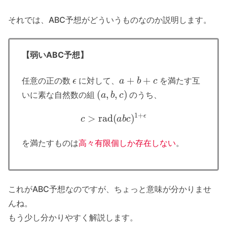
それでは、ABC予想がどういうものなのか説明します。
【弱いABC予想】
ϵ
a
+
b
+
c
任意の正の数
に対して、
を満たす互
(
a
,
b
,
c
)
いに素な自然数の組
のうち、
c
>
rad
(
a
b
c
)
1
+
ϵ
を満たすものは
高々有限個しか存在しない
。
これがABC予想なのですが、ちょっと意味が分かりませ
んね。
もう少し分かりやすく解説します。