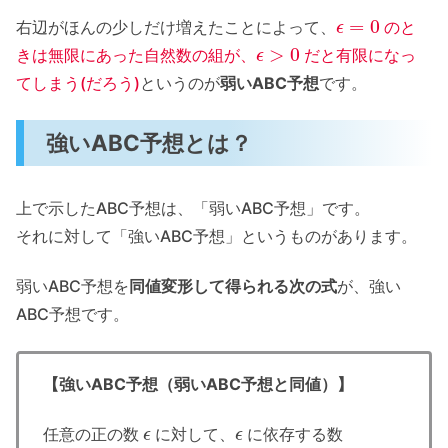
ϵ
=
0
右辺がほんの少しだけ増えたことによって、
のと
ϵ
>
0
きは無限にあった自然数の組が、
だと有限になっ
てしまう(だろう)
というのが
弱いABC予想
です。
強いABC予想とは？
上で示したABC予想は、「弱いABC予想」です。
それに対して「強いABC予想」というものがあります。
弱いABC予想を
同値変形して得られる次の式
が、強い
ABC予想です。
【強いABC予想（弱いABC予想と同値）】
ϵ
ϵ
任意の正の数
に対して、
に依存する数