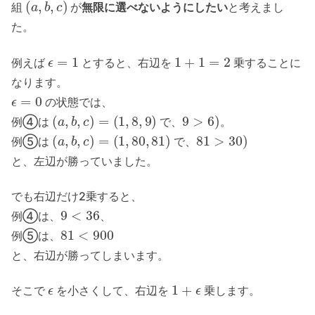
組
が
無限に選べないようにしたい
と考えまし
た。
ϵ
=
1
1
+
1
=
2
例えば
とすると、右辺を
乗することに
なります。
ϵ
=
0
の状態では、
(
a
,
b
,
c
)
=
(
1
,
8
,
9
)
9
>
6
)
例④は
で、
。
(
a
,
b
,
c
)
=
(
1
,
80
,
81
)
81
>
30
)
例⑤は
で、
と、左辺が勝っていました。
でも右辺だけ2乗すると、
9
<
36
例④は、
、
81
<
900
例⑤は、
と、右辺が勝ってしまいます。
ϵ
1
+
ϵ
そこで
を小さくして、右辺を
乗します。