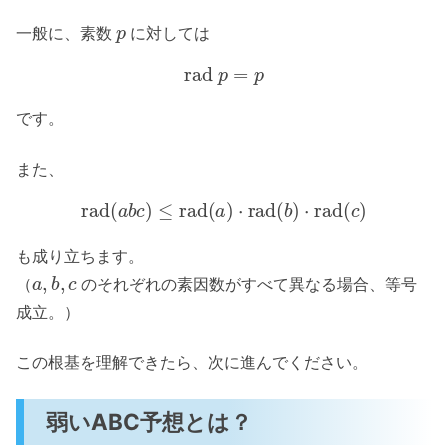
p
一般に、素数
に対しては
rad
p
=
p
です。
また、
rad
(
a
b
c
)
≤
rad
(
a
)
⋅
rad
(
b
)
⋅
rad
(
c
)
も成り立ちます。
a
,
b
,
c
（
のそれぞれの素因数がすべて異なる場合、等号
成立。）
この根基を理解できたら、次に進んでください。
弱いABC予想とは？