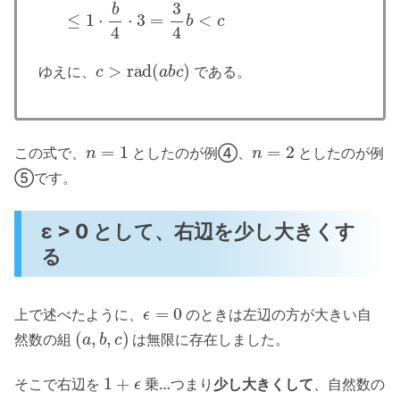
≤
1
⋅
b
4
⋅
3
=
3
4
b
<
c
c
>
rad
(
a
b
c
)
ゆえに、
である。
n
=
1
n
=
2
この式で、
としたのが例④、
としたのが例
⑤です。
ε > 0 として、右辺を少し大きくす
る
ϵ
=
0
上で述べたように、
のときは左辺の方が大きい自
(
a
,
b
,
c
)
然数の組
は無限に存在しました。
1
+
ϵ
そこで右辺を
乗…つまり
少し大きくして
、自然数の
(
a
,
b
,
c
)