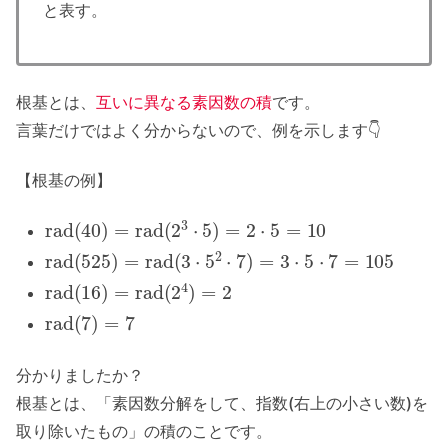
と表す。
根基とは、
互いに異なる素因数の積
です。
言葉だけではよく分からないので、例を示します👇
【根基の例】
rad
(
40
)
=
rad
(
2
3
⋅
5
)
=
2
⋅
5
=
10
rad
(
525
)
=
rad
(
3
⋅
5
2
⋅
7
)
=
3
⋅
5
⋅
7
=
105
rad
(
16
)
=
rad
(
2
4
)
=
2
rad
(
7
)
=
7
分かりましたか？
根基とは、「素因数分解をして、指数(右上の小さい数)を
取り除いたもの」の積のことです。