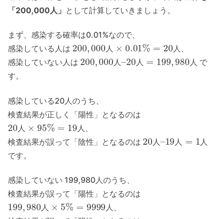
「200,000人」
として計算していきましょう。
まず、感染する確率は0.01%なので、
200
人
,
000
人
×
0.01
%
=
20
感染している人は
、
200
=
199
,
000
,
人
980
人
人
–
20
人
人
感染していない人は
で
人
人
人
す。
感染している20人のうち、
検査結果が正しく「陽性」となるのは
20
人
×
95
%
=
19
人
、
人
人
20
人
人
–
19
人
=
1
検査結果が誤って「陰性」となるのは
人
人
人
です。
感染していない 199,980人のうち、
検査結果が誤って「陽性」となるのは
199
人
,
980
人
×
5
%
=
9999
、
人
人