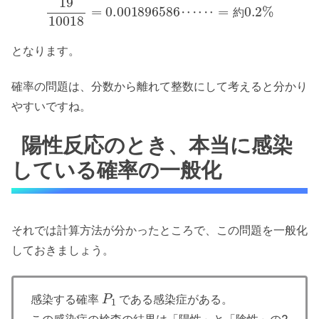
‥
‥
‥
約
となります。
確率の問題は、分数から離れて整数にして考えると分かり
やすいですね。
陽性反応のとき、本当に感染
している確率の一般化
それでは計算方法が分かったところで、この問題を一般化
しておきましょう。
P
1
感染する確率
である感染症がある。
この感染症の検査の結果は「陽性」と「陰性」の2