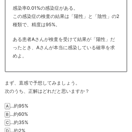
感染率0.01%の感染症がある。
この感染症の検査の結果は「陽性」と「陰性」の2
種類で、精度は95%。
ある患者Aさんが検査を受けて結果が「陽性」だ
ったとき、Aさんが本当に感染している確率を求
めよ。
まず、直感で予想してみましょう。
次のうち、正解はどれだと思いますか？
…約95%
A
…約60%
B
…約35%
C
…約2%
D