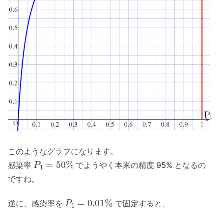
このようなグラフになります。
P
1
=
50
%
感染率
でようやく本来の精度 95% となるの
ですね。
P
1
=
0.01
%
逆に、感染率を
で固定すると、