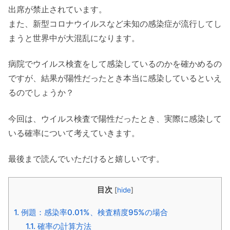
出席が禁止されています。
また、新型コロナウイルスなど未知の感染症が流行してし
まうと世界中が大混乱になります。
病院でウイルス検査をして感染しているのかを確かめるの
ですが、結果が陽性だったとき本当に感染しているといえ
るのでしょうか？
今回は、ウイルス検査で陽性だったとき、実際に感染して
いる確率について考えていきます。
最後まで読んでいただけると嬉しいです。
目次
[
hide
]
1.
例題：感染率0.01%、検査精度95%の場合
1.1.
確率の計算方法