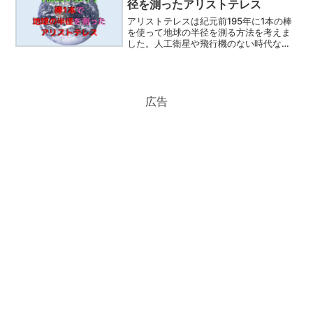
径を測ったアリストテレス
になるでしょう。
アリストテレスは紀元前195年に1本の棒
を使って地球の半径を測る方法を考えま
した。人工衛星や飛行機のない時代なの
で、地球の半径を実際に測定することは
できません。しかしアリストテレスは数
学の力を使って地球の半径の測定に挑み
ます。この記事では、アリストテレスが
地球の半径を計算した方法と、その誤差
広告
が生じた理由を解説します。