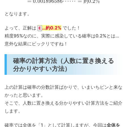
‥
‥
‥
約
となります。
よって、正解は
…約0.2%
でした！
E
精度95%なのに、実際に感染している確率は0.2%とは…
意外な結果にビックリですね！
確率の計算方法（人数に置き換える
分かりやすい方法）
上の計算は確率の分数計算ばかりで、いまいちピンと来な
かったと思います。
そこで、人数に置き換える分かりやすい計算方法をご紹介
します。
確率では全体を「1」として計算しますが、今回は
全体を