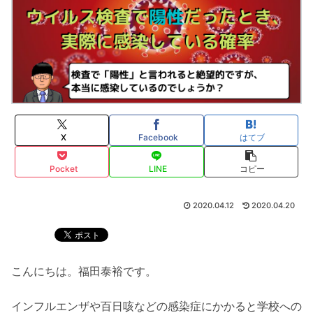
X
Facebook
はてブ
Pocket
LINE
コピー
2020.04.12
2020.04.20
こんにちは。福田泰裕です。
インフルエンザや百日咳などの感染症にかかると学校への