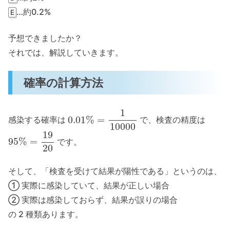
…約0.2%
E
予想できましたか？
それでは、解説していきます。
確率の計算方法
0.01
%
=
1
10000
感染する確率は
で、検査の精度は
95
%
=
19
20
です。
そして、「検査を受けて結果が陽性である」というのは、
① 実際に感染していて、結果が正しい場合
② 実際は感染しておらず、結果が誤りの場合
の 2 種類あります。