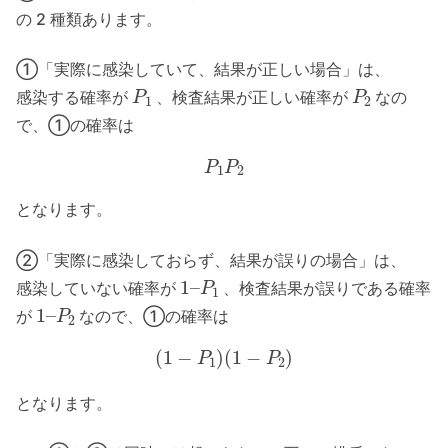
の 2 種類あります。
①「実際に感染していて、結果が正しい場合」は、
P
1
P
2
感染する確率が
、検査結果が正しい確率が
なの
で、①の確率は
P
1
P
2
となります。
②「実際に感染しておらず、結果が誤りの場合」は、
1
P
–
1
感染していない確率が
、検査結果が誤りである確率
1
P
–
2
が
なので、①の確率は
(
1
−
P
1
)
(
1
−
P
2
)
となります。