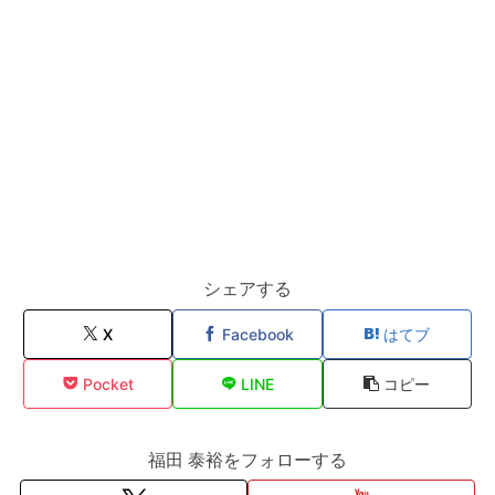
シェアする
X
Facebook
はてブ
Pocket
LINE
コピー
福田 泰裕をフォローする