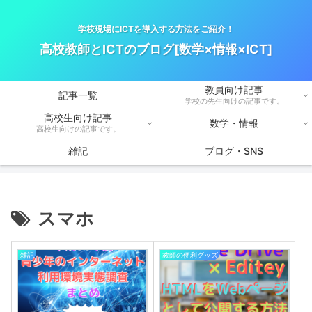
学校現場にICTを導入する方法をご紹介！
高校教師とICTのブログ[数学×情報×ICT]
教員向け記事
記事一覧
学校の先生向けの記事です。
高校生向け記事
数学・情報
高校生向けの記事です。
雑記
ブログ・SNS
スマホ
雑記
教師の便利グッズ