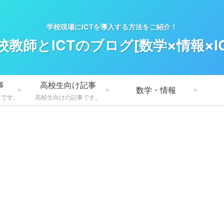
学校現場にICTを導入する方法をご紹介！
校教師とICTのブログ[数学×情報×IC
事
高校生向け記事
数学・情報
事です。
高校生向けの記事です。