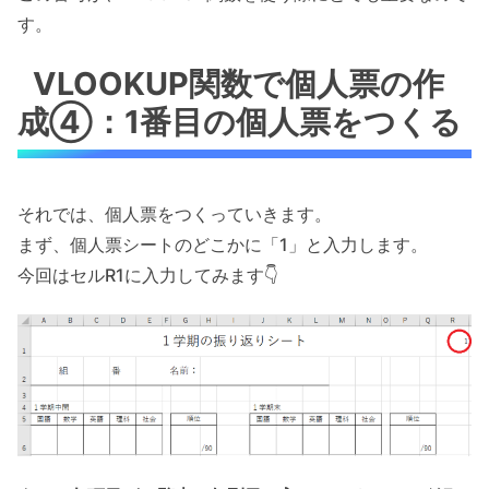
す。
VLOOKUP関数で個人票の作
成④：1番目の個人票をつくる
それでは、個人票をつくっていきます。
まず、個人票シートのどこかに「1」と入力します。
今回はセルR1に入力してみます👇