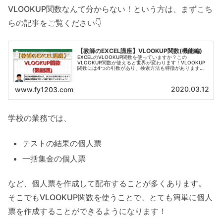
VLOOKUP関数なんて分からない！という方は、まずこち
らの記事をご覧ください👇
【教師のEXCEL講座】VLOOKUP関数(機能編)
EXCELのVLOOKUP関数を使っていますか？この
VLOOKUP関数が使えると世界が変わります！VLOOKUP
関数には4つの引数があり、検索方法も特徴があります
が、知ってしまえばとても簡単で超有能なので、絶対に習
得すべき関数の1つです。今回はVLOOKUP関数の機能をご
紹介します。
2020.03.12
www.fy1203.com
学校の業務では、
テストの結果の個人票
一括集金の個人票
など、個人票を作成して配布することが多くあります。
そこでもVLOOKUP関数を使うことで、とても簡単に個人
票を作成することができるようになります！