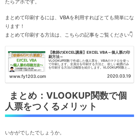
たらアホです。
まとめて印刷するには、VBAを利用すればとても簡単にな
ります！
まとめて印刷する方法は、こちらの記事をご覧ください👇
【教師のEXCEL講座】EXCEL VBA～個人票の印
刷方法～
VLOOKUP関数で作成した個人票を、VBAのマクロを使っ
て印刷します。全員分を印刷する方法と、欲しい範囲のみ
を印刷する方法の2種類を紹介します。VLOOKUP関数とマ
クロの組み合わせは、学校の事務作業の多くの場面で利用
できます。
2020.03.19
www.fy1203.com
まとめ：VLOOKUP関数で個
人票をつくるメリット
いかがでしたでしょうか。