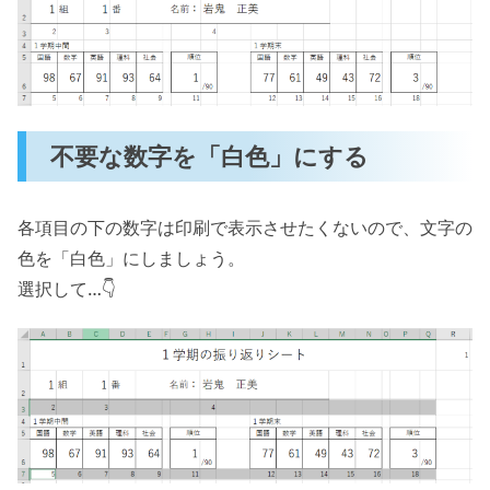
不要な数字を「白色」にする
各項目の下の数字は印刷で表示させたくないので、文字の
色を「白色」にしましょう。
選択して…👇