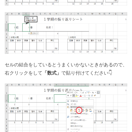
セルの結合をしているとうまくいかないときがあるので、
右クリックをして
「数式」
で貼り付けてください👇