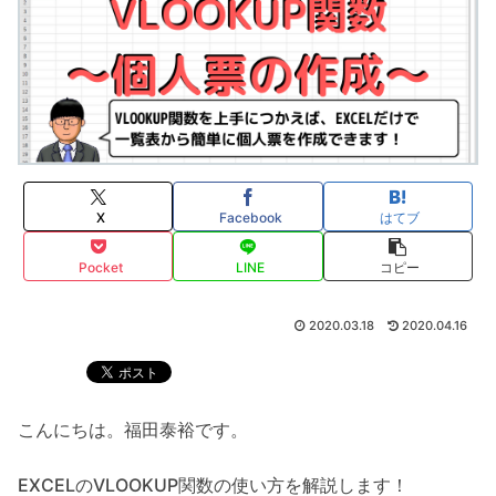
X
Facebook
はてブ
Pocket
LINE
コピー
2020.03.18
2020.04.16
こんにちは。福田泰裕です。
EXCELのVLOOKUP関数の使い方を解説します！