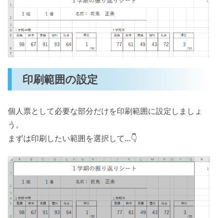
印刷範囲の設定
個人票として必要な部分だけを印刷範囲に設定しましょ
う。
まずは印刷したい範囲を選択して…👇