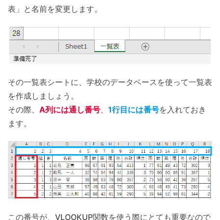
表」と名前を変更します。
その一覧表シートに、学校のデータベースを使って一覧表
を作成しましょう。
その際、
A列には通し番号
、
1行目には番号
を入れておき
ます。
この番号が、VLOOKUP関数を使う際にとても重要なので