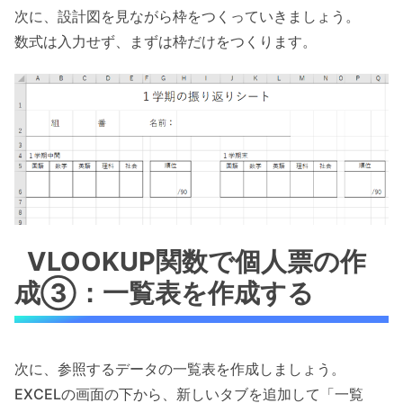
次に、設計図を見ながら枠をつくっていきましょう。
数式は入力せず、まずは枠だけをつくります。
VLOOKUP関数で個人票の作
成③：一覧表を作成する
次に、参照するデータの一覧表を作成しましょう。
EXCELの画面の下から、新しいタブを追加して「一覧