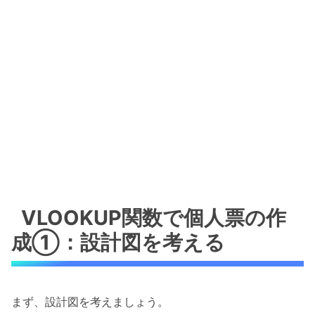
VLOOKUP関数で個人票の作
成①：設計図を考える
まず、設計図を考えましょう。