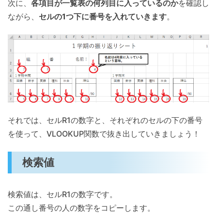
次に、
各項目が一覧表の何列目に入っているのか
を確認し
ながら、
セルの1つ下に番号を入れていきます
。
それでは、セルR1の数字と、それぞれのセルの下の番号
を使って、VLOOKUP関数で抜き出していきましょう！
検索値
検索値は、セルR1の数字です。
この通し番号の人の数字をコピーします。